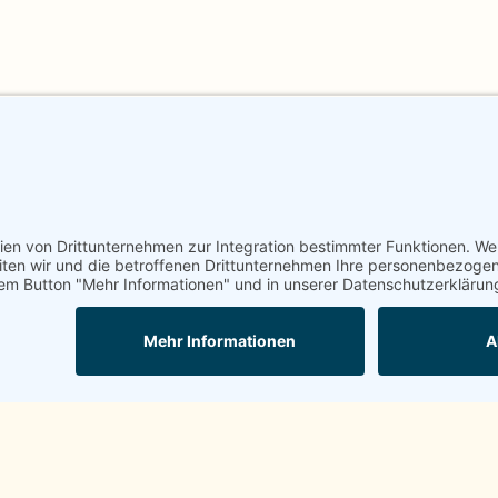
21.02.2025
|
Feng Shui
,
Innenarchitektur
HÄUSER ZUM LEBEN – RÄUME
ZUM ATMEN
Mit Feng Shui nutzen wir die Kraft- Ressourcen in
Boden, Räumen und Materialien, für jeden
Bewohner ganz individuell.
MEHR LESEN
SEN AUFGETAUCHT, DIE DU GERNE BEANTWORTET