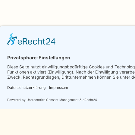
23.02.2025
|
Architektur
,
Feng Shui
ENTWERFEN MIT FENG SHUI
Ist Feng Shui die Basis für die Konzeption von
Innenräumen und Architektur, ist alles kraftvoll
miteinander verbunden.
MEHR LESEN
SICHER SIND VIELE FRAGEN BEIM LE