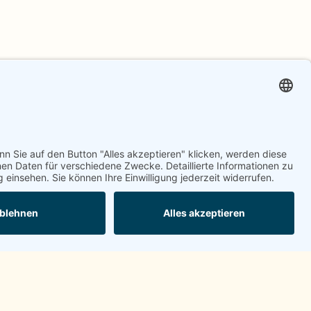
14.02.2025
|
Architektur
WENN BAUEN ARCHITEKTUR IST >
HAUS KOLIG
Das Haus Kolig über Ossiacher See in Kärnten
besticht durch seinen genialen Entwurf, seine
Schlichtheit
MEHR LESEN
 HABEN WILLST.