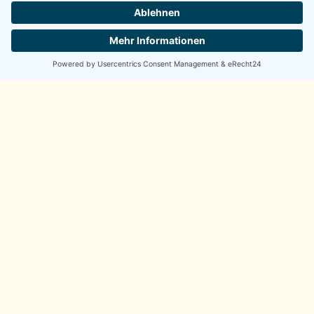
Feng Shui
,
Leben
WAS IST FENG SHUI?
Feng Shui zeigt, wie Räume auf uns wirken und wie wir sie
gestalten können, damit sie unser Leben unterstützen und
wir uns besser entfalten können.
MEHR LESEN