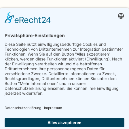
Innenarchitektur
,
Leben
MÖBEL, KUNST & ACCESSOIRES
Licht, Möbel, Kunst, Accessoires und Zimmerbrunnen
gezielt platziert beleben jeden Raum und geben ihm Stil und
Atmosphäre.
MEHR LESEN