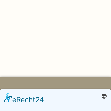
Architektur
,
Feng Shui
BAUEN MIT FENG SHUI
Ein Haus kann nur kraftvoll sein und richtig wirken, wenn
bereits die Planung mit Feng Shui beginnt. Meine drei
wichtigsten Schritte erfährst du hier.
MEHR LESEN
Damit Räume &
Menschen