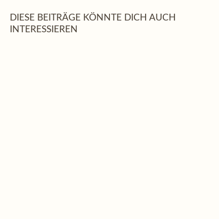
DIESE BEITRÄGE KÖNNTE DICH AUCH
INTERESSIEREN
Feng Shui
,
Leben
WAS IST FENG SHUI?
Feng Shui zeigt, wie Räume auf uns wirken und wie wir sie